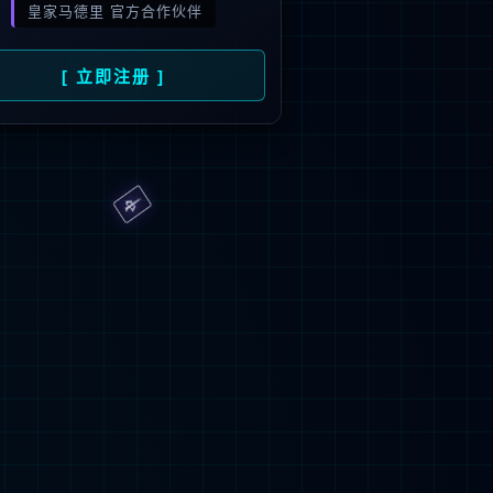
投资者关系
联系我们
股票信息
客户服务
招标平台
供应商平台
申诉渠道