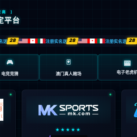
舰
关于我们
业务板块
核心能力
人力资源
媒体中心
一个联盟：k8凯发一触即发
体验